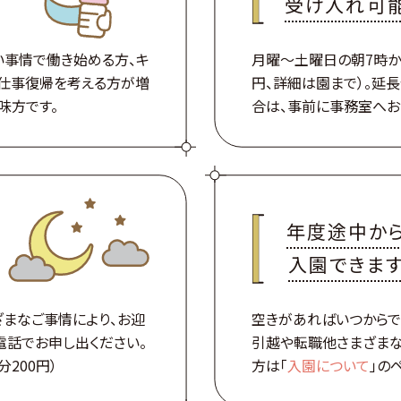
受け入れ可
い事情で働き始める方、キ
月曜～土曜日の朝7時から
の仕事復帰を考える方が増
円、詳細は園まで）。延
味方です。
合は、事前に事務室へお
年度途中か
入園できま
ざまなご事情により、お迎
空きがあればいつからで
電話でお申し出ください。
引越や転職他さまざま
200円）
方は「
入園について
」の