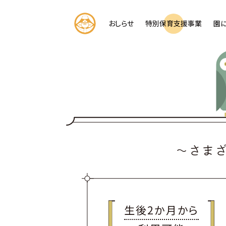
コ
ン
おしらせ
特別保育支援事業
園
テ
ン
ツ
へ
ス
キ
ッ
プ
～さま
生後2か月から