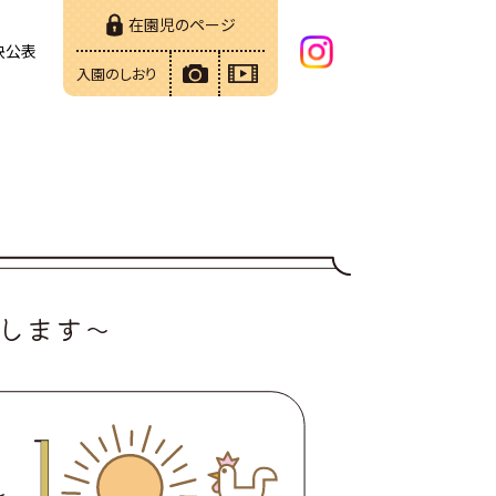
在園児のページ
決公表
入園のしおり
します～