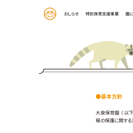
コ
ン
おしらせ
特別保育支援事業
園
テ
ン
ツ
へ
ス
キ
ッ
プ
●基本方針
大泉保育園 （ 以
報の保護に関する