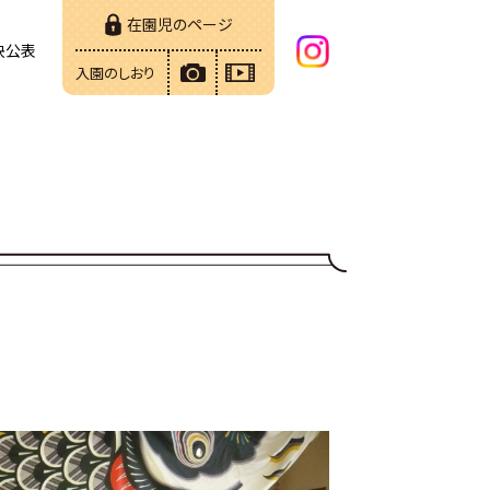
在園児のページ
決公表
入園のしおり