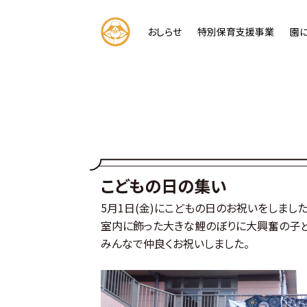
コ
ン
おしらせ
特別保育支援事業
園
テ
ン
ツ
へ
ス
キ
ッ
プ
こどもの日の集い
5月1日(金)にこどもの日のお祝いをしました
室内に飾った大きな鯉のぼりに大興奮の子ど
みんなで仲良くお祝いしました。